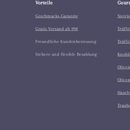
Vorteile
Gour
Geschmacks-Garantie
Steiri
Gratis Versand ab 99€
Trüffe
Freundliche Kundenbetreuung
Trüffe
Sichere und flexible Bezahlung
Knobl
Oliven
Oliven
Hasel
Traub