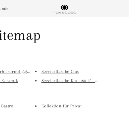
nomie
sitemap
rbiskernöl g.g.A...
Servierflasche Glas
e Keramik
Servierflasche Kunststoff - Pr...
 Gastro
Kollektion für Privat