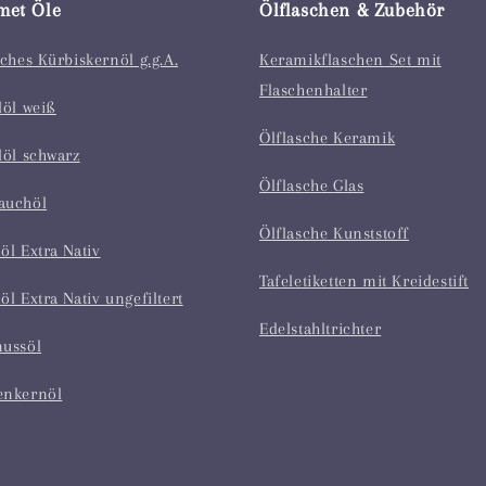
met Öle
Ölflaschen & Zubehör
sches Kürbiskernöl g.g.A.
Keramikflaschen Set mit
Flaschenhalter
löl weiß
Ölflasche Keramik
löl schwarz
Ölflasche Glas
auchöl
Ölflasche Kunststoff
öl Extra Nativ
Tafeletiketten mit Kreidestift
öl Extra Nativ ungefiltert
Edelstahltrichter
nussöl
enkernöl