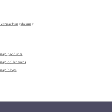
Verpackungslösung
emap products
map collections
emap blogs