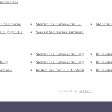
senswertes
n Steirischem Kü...
Steirisches Kürbiskernöl - Wir...
Moderne 
ttel gegen Haara...
Was ist Steirisches Kürbiskern...
Steirisches Kürbiskernöl g.g.A...
html sit
llung
Steirisches Kürbiskernöl g.g.A...
html site
arantie
Kostenlose Probe anfordern
html sit
Powered by
SEOAnt