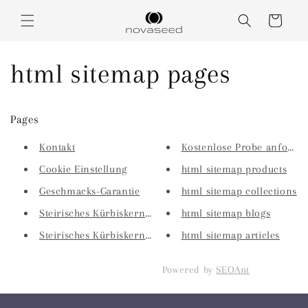
Direkt
zum
Warenkorb
Inhalt
html sitemap pages
Pages
Kontakt
Kostenlose Probe anforde
Cookie Einstellung
html sitemap products
Geschmacks-Garantie
html sitemap collections
Steirisches Kürbiskernöl g.g.A...
html sitemap blogs
Steirisches Kürbiskernöl g.g.A...
html sitemap articles
Powered by
SEOAnt