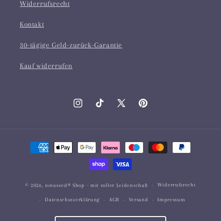
Widerrufsrecht
Kontakt
30-tägige Geld-zurück-Garantie
Kauf widerrufen
Instagram
TikTok
X
Pinterest
(Twitter)
Zahlungsmethoden
Widerrufsrecht
© 2026,
novaseed® Shop
- mit voller Leidenschaft
Datenschutzerklärung
AGB
Versand
Impressum