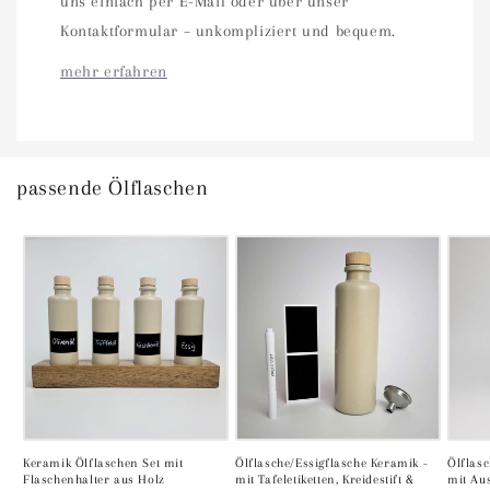
uns einfach per E-Mail oder über unser
Kontaktformular – unkompliziert und bequem.
mehr erfahren
passende Ölflaschen
Keramik Ölflaschen Set mit
Ölflasche/Essigflasche Keramik -
Ölflasc
Flaschenhalter aus Holz
mit Tafeletiketten, Kreidestift &
mit Au