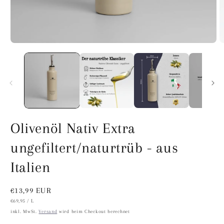
Olivenöl Nativ Extra
ungefiltert/naturtrüb - aus
Italien
Normaler
€13,99 EUR
STÜCKPREIS
PRO
€69,95
/
L
Preis
inkl. MwSt.
Versand
wird beim Checkout berechnet