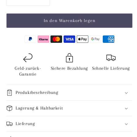
Verringere
Erhöhe
die
die
Menge
Menge
für
für
In den Warenkorb legen
Olivenöl
Olivenöl
Nativ
Nativ
Extra
Extra
ungefiltert/naturtrüb
ungefiltert/naturtrüb
-
-
aus
aus
Italien
Italien
Geld-zurück-
Sichere Bezahlung
Schnelle Lieferung
Garantie
Produktbeschreibung
Lagerung & Haltbarkeit
Lieferung