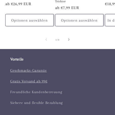
Trichter
Normaler
ab €26,99 EUR
Norm
€18,9
Normaler
ab €7,99 EUR
Preis
Preis
Preis
Optionen auswählen
Optionen auswählen
In 
von
1
/
3
Vorteile
Geschmacks-Garantie
Gratis Versand ab 99€
Freundliche Kundenbetreuung
Sichere und flexible Bezahlung