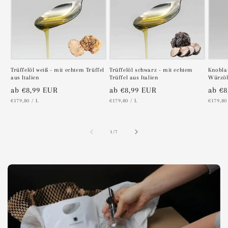
Trüffelöl weiß - mit echtem Trüffel
Trüffelöl schwarz - mit echtem
Knobla
aus Italien
Trüffel aus Italien
Würzöl 
Normaler
ab €8,99 EUR
Normaler
ab €8,99 EUR
Norm
ab €8
STÜCKPREIS
PRO
STÜCKPREIS
PRO
STÜCKP
€179,80
/
L
€179,80
/
L
€179,80
Preis
Preis
Preis
von
1
/
7