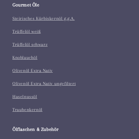
Gourmet Öle
Steirisches Kürbiskernöl g.g.A.
Trüffelöl weiß
Trüffelöl schwarz
Knoblauchöl
Olivenöl Extra Nativ
Olivenöl Extra Nativ ungefiltert
Haselnussöl
Traubenkernöl
Ölflaschen & Zubehör